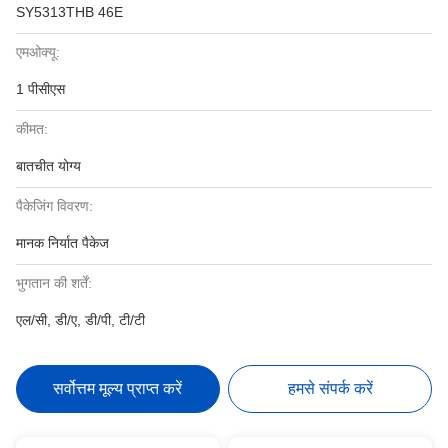
SY5313THB 46E
एमओक्यू:
1 पीसीएस
कीमत:
बातचीत योग्य
पैकेजिंग विवरण:
मानक निर्यात पैकेज
भुगतान की शर्तें:
एल/सी, डी/ए, डी/पी, टी/टी
सर्वोत्तम मूल्य प्राप्त करें
हमसे संपर्क करें