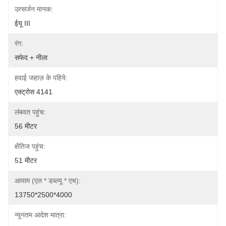
उत्सर्जन मानक:
ईयू III
रंग:
सफेद + नीला
हवाई जहाज़ के पहिये:
एक्ट्रोस 4141
लंबवत पहुंच:
56 मीटर
क्षैतिज पहुंच:
51 मीटर
आयाम (एल * डब्ल्यू * एच):
13750*2500*4000
न्यूनतम आदेश मात्रा: