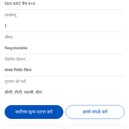
56X-6RZ बेंज 8×4
एमओक्यू:
1
कीमत:
Negotiatable
पैकेजिंग विवरण:
मानक निर्यात पैकेज
भुगतान की शर्तें:
डी/पी, टी/टी, एल/सी, डी/ए
सर्वोत्तम मूल्य प्राप्त करें
हमसे संपर्क करें