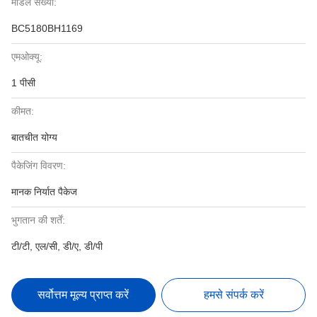
मॉडल संख्या:
BC5180BH1169
एमओक्यू:
1 पीसी
कीमत:
बातचीत योग्य
पैकेजिंग विवरण:
मानक निर्यात पैकेज
भुगतान की शर्तें:
टी/टी, एल/सी, डी/ए, डी/पी
सर्वोत्तम मूल्य प्राप्त करें
हमसे संपर्क करें