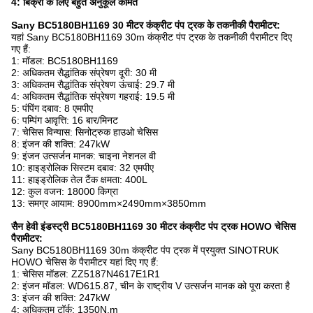
4: बिक्री के लिए बहुत अनुकूल कीमतें
Sany BC5180BH1169 30 मीटर कंक्रीट पंप ट्रक के तकनीकी पैरामीटर:
यहां Sany BC5180BH1169 30m कंक्रीट पंप ट्रक के तकनीकी पैरामीटर दिए
गए हैं:
1: मॉडल: BC5180BH1169
2: अधिकतम सैद्धांतिक संप्रेषण दूरी: 30 मी
3: अधिकतम सैद्धांतिक संप्रेषण ऊंचाई: 29.7 मी
4: अधिकतम सैद्धांतिक संप्रेषण गहराई: 19.5 मी
5: पंपिंग दबाव: 8 एमपीए
6: पम्पिंग आवृत्ति: 16 बार/मिनट
7: चेसिस विन्यास: सिनोट्रुक हाउओ चेसिस
8: इंजन की शक्ति: 247kW
9: इंजन उत्सर्जन मानक: चाइना नेशनल वी
10: हाइड्रोलिक सिस्टम दबाव: 32 एमपीए
11: हाइड्रोलिक तेल टैंक क्षमता: 400L
12: कुल वजन: 18000 किग्रा
13: समग्र आयाम: 8900mm×2490mm×3850mm
सैन हेवी इंडस्ट्री BC5180BH1169 30 मीटर कंक्रीट पंप ट्रक HOWO चेसिस
पैरामीटर:
Sany BC5180BH1169 30m कंक्रीट पंप ट्रक में प्रयुक्त SINOTRUK
HOWO चेसिस के पैरामीटर यहां दिए गए हैं:
1: चेसिस मॉडल: ZZ5187N4617E1R1
2: इंजन मॉडल: WD615.87, चीन के राष्ट्रीय V उत्सर्जन मानक को पूरा करता है
3: इंजन की शक्ति: 247kW
4: अधिकतम टॉर्क: 1350N.m