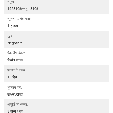
नमूना:
192310ई/एनयूपी310ई
न्यूनतम आदेश मात्रा:
1 टुकड़ा
मूल्य:
Negotiate
पैकेजिंग विवरण:
निर्यात मानक
प्रसव के समय:
15 दिन
भुगतान शर्तें:
एल/सी,टी/टी
आपूर्ति की क्षमता:
3 पीसी / माह