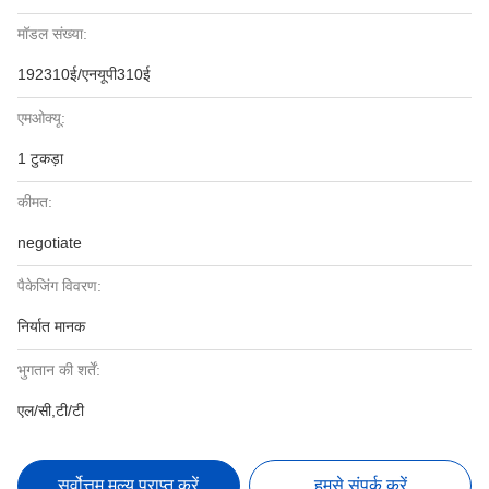
मॉडल संख्या:
192310ई/एनयूपी310ई
एमओक्यू:
1 टुकड़ा
कीमत:
negotiate
पैकेजिंग विवरण:
निर्यात मानक
भुगतान की शर्तें:
एल/सी,टी/टी
सर्वोत्तम मूल्य प्राप्त करें
हमसे संपर्क करें