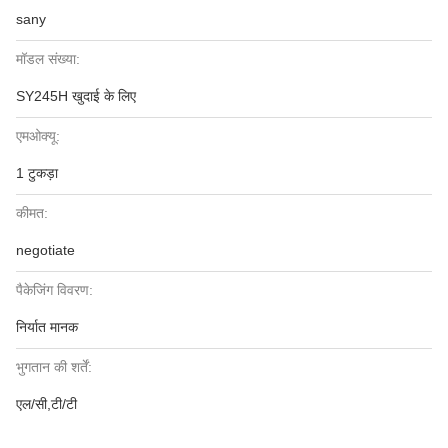
sany
मॉडल संख्या:
SY245H खुदाई के लिए
एमओक्यू:
1 टुकड़ा
कीमत:
negotiate
पैकेजिंग विवरण:
निर्यात मानक
भुगतान की शर्तें:
एल/सी,टी/टी