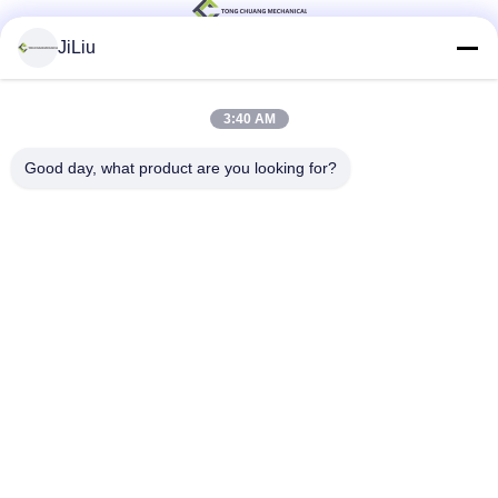
JiLiu
सोशल मीडिया
3:40 AM
Good day, what product are you looking for?
त्वरित संपर्क
टेलीफोन
0086-18975137227
ईमेल
tc18975137227@gmail.com
पता
169 रेनमिंग ईस्ट रोड, चांग्शा, हुनान, चीन