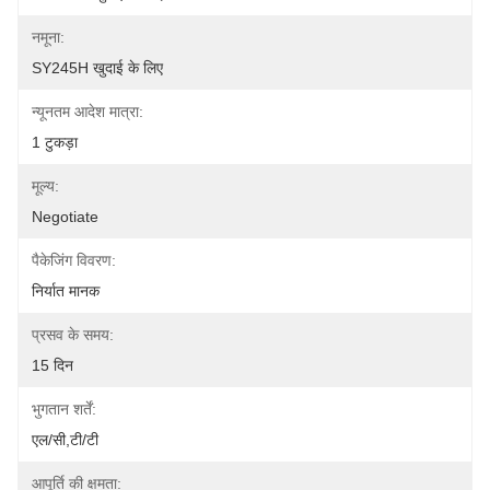
नमूना:
SY245H खुदाई के लिए
न्यूनतम आदेश मात्रा:
1 टुकड़ा
मूल्य:
Negotiate
पैकेजिंग विवरण:
निर्यात मानक
प्रसव के समय:
15 दिन
भुगतान शर्तें:
एल/सी,टी/टी
आपूर्ति की क्षमता: