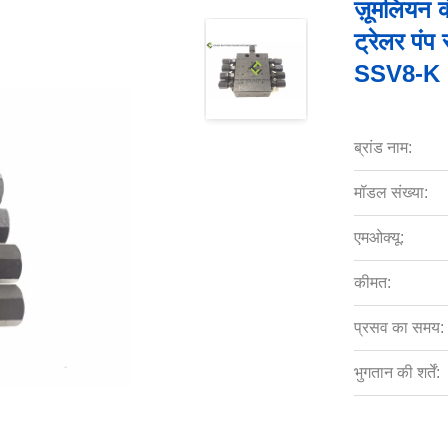
ज़ूमलियन 
ट्रेलर पं
SSV8-K
ब्रांड नाम:
मॉडल संख्या:
एमओक्यू:
कीमत:
प्रसव का समय:
भुगतान की शर्तें: