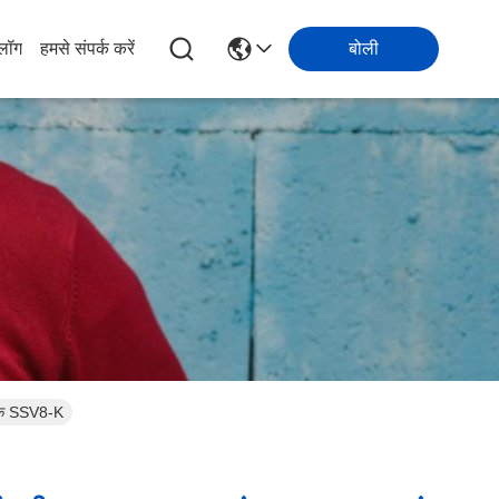
्लॉग
हमसे संपर्क करें
बोली
ाजक SSV8-K