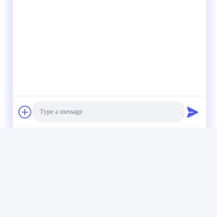
Photo
Video Call
Audio Call