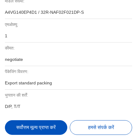
मॉडल संख्या:
A4VG140EP4D1 / 32R-NAF02F021DP-S
एमओक्यू:
1
कीमत:
negotiate
पैकेजिंग विवरण:
Export standard packing
भुगतान की शर्तें:
D/P, T/T
सर्वोत्तम मूल्य प्राप्त करें
हमसे संपर्क करें