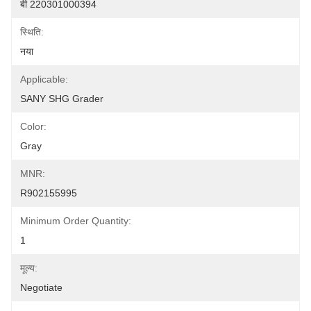
बी 220301000394
स्थिति:
नया
Applicable:
SANY SHG Grader
Color:
Gray
MNR:
R902155995
Minimum Order Quantity:
1
मूल्य:
Negotiate