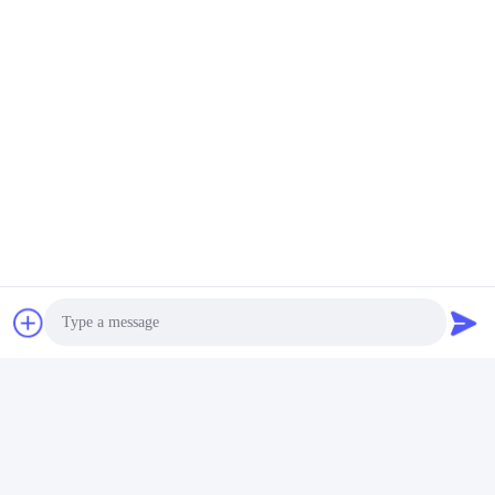
जूमलियन कंक्रीट पम्प पार्ट्स सोलेनॉइड वाल्व
जूमलियन कंक्रीट पम्प पार्ट्स दिशात्मक वाल्व
संबंधित उत्पाद
Photo