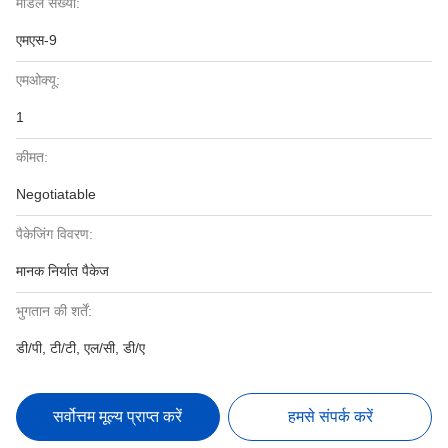
मॉडल संख्या:
एमएस-9
एमओक्यू:
1
कीमत:
Negotiatable
पैकेजिंग विवरण:
मानक निर्यात पैकेज
भुगतान की शर्तें:
डी/पी, टी/टी, एल/सी, डी/ए
सर्वोत्तम मूल्य प्राप्त करें
हमसे संपर्क करें