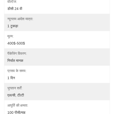
वोल्टेज:
डीसी 24 वी
न्यूनतम आदेश मात्रा:
1 टुकड़ा
मूल्य:
400$-500$
पैकेजिंग विवरण:
निर्यात मानक
प्रसव के समय:
1 दिन
भुगतान शर्तें:
एल/सी, टी/टी
आपूर्ति की क्षमता:
100 पीसी/माह