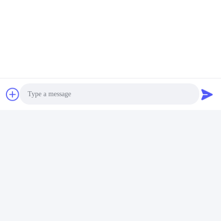
टैग:
Putzmeister कंक्रीट पंप पार्ट्स फ़िल्टर तत्व
Putzmeister कंक्रीट पंप पिस्टन
एंटी एजिंग Putzmeister कंक्रीट पंप पार्ट्स
संबंधित उत्पाद
Photo
Video Call
Audio Call