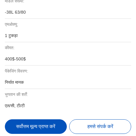
मॉडल संख्या:
-38L 63/80
एमओक्यू:
1 टुकड़ा
कीमत:
400$-500$
पैकेजिंग विवरण:
निर्यात मानक
भुगतान की शर्तें:
एल/सी, टी/टी
सर्वोत्तम मूल्य प्राप्त करें
हमसे संपर्क करें