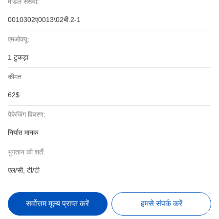
मॉडल संख्या:
0010302ए0013\02बी.2-1
एमओक्यू:
1 टुकड़ा
कीमत:
62$
पैकेजिंग विवरण:
निर्यात मानक
भुगतान की शर्तें:
एल/सी, टी/टी
सर्वोत्तम मूल्य प्राप्त करें
हमसे संपर्क करें