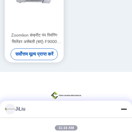
Zoomlion कंक्रीट पंप स्विंगिंग
सिलेंडर असेंबली (बाएं) F9000
(फ्रंट ड्राइवर की सीट)
सर्वोत्तम मूल्य प्राप्त करें
000190201A0200000
JiLiu
सोशल मीडिया
11:16 AM