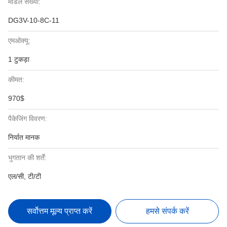
मॉडल संख्या:
DG3V-10-8C-11
एमओक्यू:
1 टुकड़ा
कीमत:
970$
पैकेजिंग विवरण:
निर्यात मानक
भुगतान की शर्तें:
एल/सी, टी/टी
सर्वोत्तम मूल्य प्राप्त करें
हमसे संपर्क करें