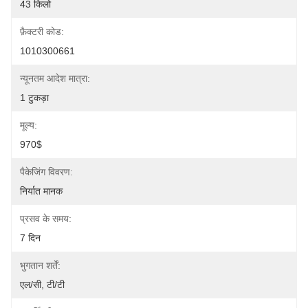
43 किलो
फ़ैक्टरी कोड:
1010300661
न्यूनतम आदेश मात्रा:
1 टुकड़ा
मूल्य:
970$
पैकेजिंग विवरण:
निर्यात मानक
प्रसव के समय:
7 दिन
भुगतान शर्तें:
एल/सी, टी/टी