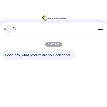
JiLiu
सोशल मीडिया
7:27 AM
Good day, what product are you looking for?
त्वरित संपर्क
टेलीफोन
0086-18975137227
ईमेल
tc18975137227@gmail.com
पता