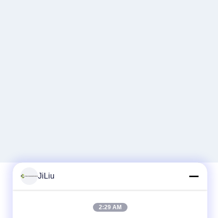
JiLiu
त्वरित संपर्क
2:29 AM