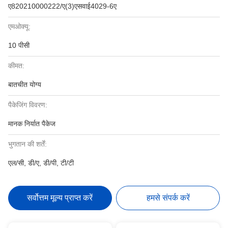
ए820210000222/ए(3)एसवाई4029-6ए
एमओक्यू:
10 पीसी
कीमत:
बातचीत योग्य
पैकेजिंग विवरण:
मानक निर्यात पैकेज
भुगतान की शर्तें:
एल/सी, डी/ए, डी/पी, टी/टी
सर्वोत्तम मूल्य प्राप्त करें
हमसे संपर्क करें