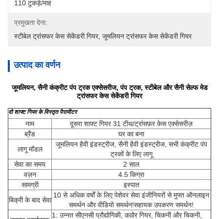
110 टुकड़े/माह
प्रमुखता देना:
स्टीबेल ट्रांसफर केस सेकेंडरी गियर
, 
जूमलियन ट्रांसफर केस सेकेंडरी गियर
उत्पाद का वर्णन
जूमलियन, सैनी कंक्रीट पंप ट्रक एक्सेसरीज, पंप ट्रक, स्टीबेल और सैनी सेल्फ मेड
ट्रांसफर केस सेकेंडरी गियर
दो शाफ्ट गियर के विस्तृत पैरामीटर
नाम
दूसरा शाफ़्ट गियर 31 टीथ/ट्रांसफ़र केस एक्सेसरीज़
ब्रैंड
घर का बना
जूमलियन हैवी इंडस्ट्रीज, सैनी हैवी इंडस्ट्रीज, सभी कंक्रीट पंप
लागू मॉडल
ट्रकों के लिए लागू
सेवा का समय
2 साल
वज़न
4.5 किग्रा
सामग्री
इस्पात
10 से अधिक वर्षों के लिए पेशेवर सेवा इंजीनियरों से मुफ्त ऑनलाइन
बिक्री के बाद सेवा
समर्थन और वीडियो समर्थन!सहायक उपकरण समर्थन!
1: उन्नत सीएनसी प्रौद्योगिकी, कठोर गियर, चिकनी और चिकनी,