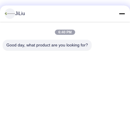
JiLiu
6:40 PM
सोशल मीडिया
Good day, what product are you looking for?
त्वरित संपर्क
टेलीफोन
0086-18975137227
ईमेल
tc18975137227@gmail.com
पता
169 रेनमिंग ईस्ट रोड, चांग्शा, हुनान, चीन