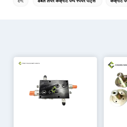
टैग:
डबल लेयर कंक्रीट पम्प स्पेयर पार्ट्स
कंक्रीट पम्