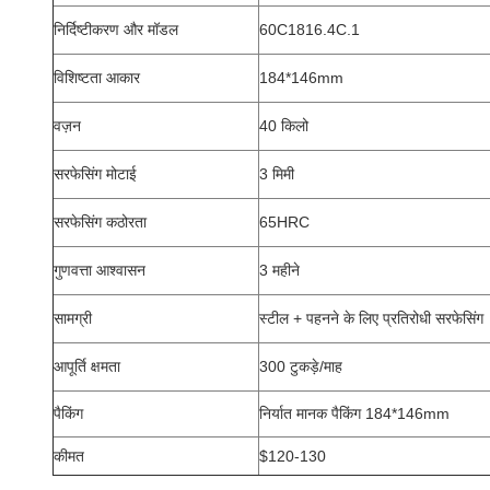
निर्दिष्टीकरण और मॉडल
60C1816.4C.1
विशिष्टता आकार
184*146mm
वज़न
40 किलो
सरफेसिंग मोटाई
3 मिमी
सरफेसिंग कठोरता
65HRC
गुणवत्ता आश्वासन
3 महीने
सामग्री
स्टील + पहनने के लिए प्रतिरोधी सरफेसिंग
आपूर्ति क्षमता
300 टुकड़े/माह
पैकिंग
निर्यात मानक पैकिंग 184*146mm
कीमत
$120-130