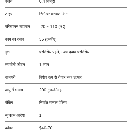
वज़न
0.4 किग्रा
टाइप
सिलेंडर मरम्मत किट
परिचालन तापमान
-20 ~ 110 (℃)
काम का दबाव
35 (एमपीए)
गुण
प्रतिरोध पहनें, उच्च दबाव प्रतिरोध
उपयोगी जीवन
1 साल
सामग्री
विशेष रूप से तैयार रबर उत्पाद
आपूर्ति क्षमता
200 टुकड़े/माह
पैकिंग
निर्यात मानक पैकिंग
न्यूनतम आदेश
1
कीमत
$40-70